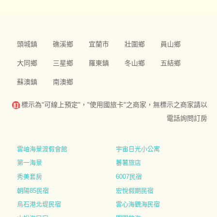
頭城鎮
礁溪鄉
宜蘭市
壯圍鄉
員山鄉
大同鄉
三星鄉
羅東鎮
冬山鄉
五結鄉
蘇澳鎮
南澳鄉
標示為"可線上預定"，"使用國旅卡"之商家，無標示之商家請以
電話詢問訂房
雲岫海景渡假會館
宇宙日光小公寓
第一海景
蕃薯旅店
秀美套房
6007民宿
朝陽85民宿
宏悅假期民宿
烏石港北堤民宿
雲心海觀海民宿