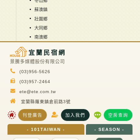
冬山鄉
蘇澳鎮
壯圍鄉
大同鄉
南澳鄉
宜蘭民宿網
景騰多媒體股份有限公司
(03)956-5626
(03)957-2464
ete@ete.com.tw
宜蘭縣羅東鎮倉前路3號
刊登廣告
加入我們
空房查詢
- 101TAIWAN -
- SEASON -