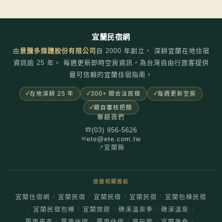
宜蘭民宿網
由
景騰多媒體股份有限公司
自
2000
年創立， 深耕宜蘭在地住宿
資訊逾 25 年。 每週更新即時空房資訊，為台灣自由行旅客提供
最可信賴的宜蘭住宿指南。
在地深耕 25 年
300+ 間合法民宿
每週更新空房
親自審核把關
聯絡我們
(03) 956-5626
☎
ete@ete.com.tw
✉
📍
宜蘭縣
旅遊相關連結
/
/
/
/
宜蘭住宿網
宜蘭民宿
宜蘭民宿
宜蘭民宿
宜蘭包棟民宿
/
/
/
/
/
宜蘭民宿包棟
宜蘭旅遊
礁溪溫泉季
礁溪溫泉
/
/
/
/
/
羅東夜市
羅東住宿
羅東住宿
童玩節
宜蘭美食