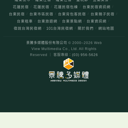
/
/
/
/
花蓮民宿
花蓮民宿
花蓮民宿包棟
台東民宿資訊網
/
/
/
/
台東民宿
台東市區民宿
台東背包客民宿
台東親子民宿
/
/
/
/
台東租車
台東旅遊網
台東景點網
台東資訊網
/
/
/
宿說台灣民宿網
101台灣民宿網
關於我們
網站地圖
景騰多媒體股份有限公司
© 2000–
2026
Web
View Multimedia Co., Ltd. All Rights
Reserved ｜ 客服專線：
(03) 956-5626