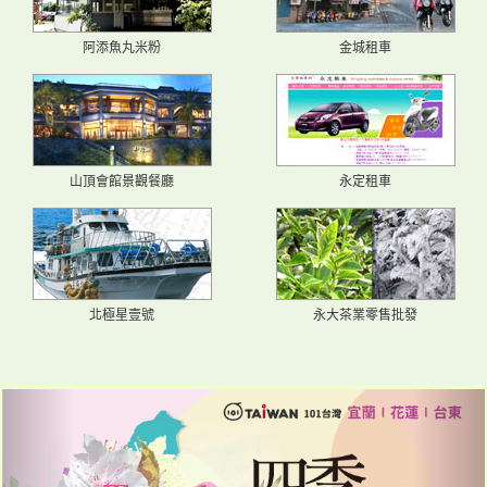
阿添魚丸米粉
金城租車
山頂會館景觀餐廳
永定租車
北極星壹號
永大茶業零售批發