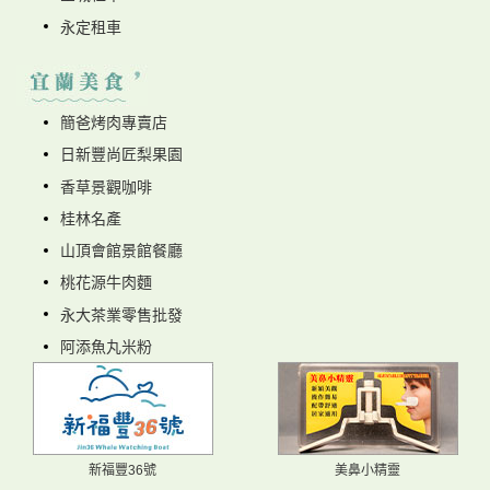
永定租車
簡爸烤肉專賣店
日新豐尚匠梨果園
香草景觀咖啡
桂林名產
山頂會館景館餐廳
桃花源牛肉麵
永大茶業零售批發
阿添魚丸米粉
新福豐36號
美鼻小精靈