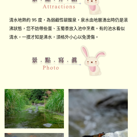
清水地熱約 95 度，為弱鹼性碳酸泉，泉水由地層湧出時仍是滾
沸狀態，您不妨帶些蛋、玉蜀黍放入池中烹煮。有的池水看似
清水，一摸才知是沸水，須格外小心以免燙傷。