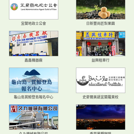
宜蘭地政士公會
日新豐尚匠梨果園
鑫鑫機器廠
益興租車行
龜山島賞鯨登島報名中心
史麥爾美語宜蘭羅東校