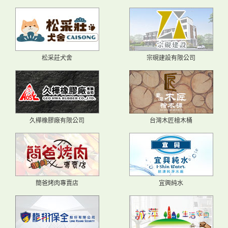
松采莊犬舍
宗硯建設有限公司
久樺橡膠廠有限公司
台灣木匠檜木桶
簡爸烤肉專賣店
宜興純水