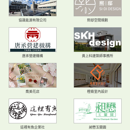
協晟能源有限公司
熙邸空間規劃
唐承營建機構
黃上科建築師事務所
喬美花店
橙裔室內設計
這裡有魚企業社
昶懋玉蘭園